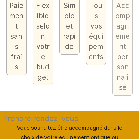
Paie
Flex
Sim
Tou
Acc
men
ible
ple
s
omp
t
selo
et
vos
agn
san
n
rapi
équi
eme
s
votr
de
pem
nt
frai
e
ents
per
s
bud
son
get
nali
sé
Prendre rendez-vous
Vous souhaitez être accompagné dans le
choix de votre équipement optique ou